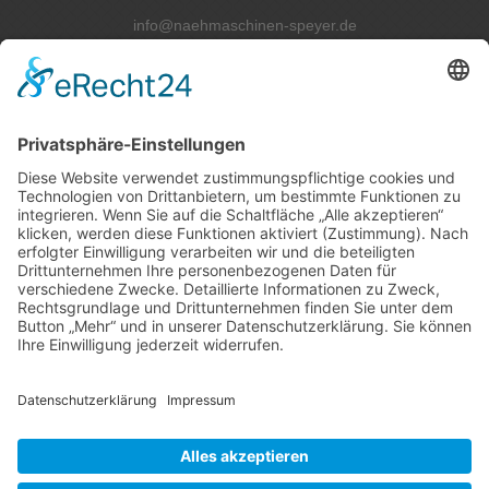
info@naehmaschinen-speyer.de
--------------------------------
Tel.: 06232-6798990
Fax: 06232 679 8991
=========================
Öffnungszeiten:
--------------------------------
Montag bis Freitag:
10.00 Uhr bis 18.00 Uhr
Samstag:
10.00 Uhr bis 13.00 Uhr
info@naehmaschinen-speyer.de