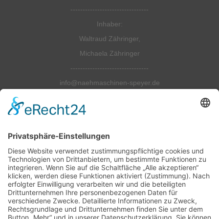
--------------------------------
Inhaber:
Waltraud Zähringer,
Michaela Zähringer
--------------------------------
info@naehmaschinen-speyer.de
--------------------------------
Tel.: 06232-6798990
Fax: 06232 679 8991
=========================
Öffnungszeiten:
--------------------------------
Montag bis Freitag:
10.00 Uhr bis 18.00 Uhr
Samstag: