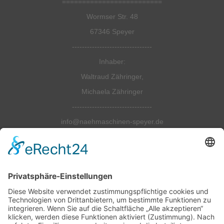
=========================
Wormser Str. 48
67346 Speyer
--------------------------------
Inhaber:
Waltraud Zähringer,
Michaela Zähringer
--------------------------------
info@naehmaschinen-speyer.de
--------------------------------
Tel.: 06232-6798990
Fax: 06232 679 8991
=========================
Öffnungszeiten:
--------------------------------