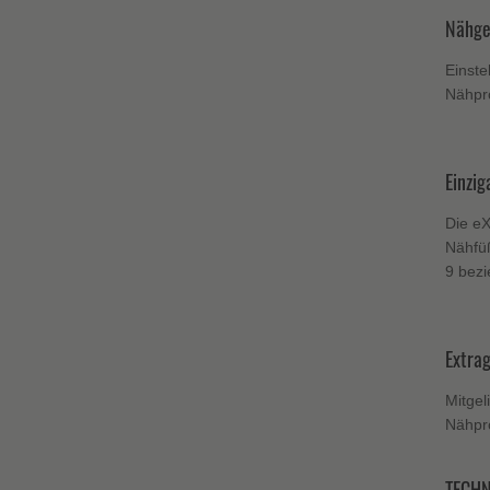
Nähge
Einste
Nähpr
Einzig
Die eX
Nähfüß
9 bez
Extra
Mitgel
Nähpr
TECHN