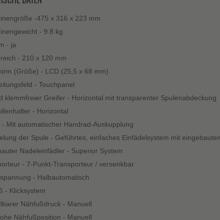
inengröße -475 x 316 x 223 mm
nengewicht - 9.8 kg
m - ja
reich - 210 x 120 mm
hirm (Größe) - LCD (25,5 x 68 mm)
itungsfeld - Touchpanel
d klemmfreier Greifer - Horizontal mit transparenter Spulenabdeckung
llenhalter - Horizontal
 - Mit automatischer Handrad-Auskupplung
elung der Spule - Geführtes, einfaches Einfädelsystem mit eingebau
auter Nadeleinfädler - Superior System
orteur - 7-Punkt-Transporteur / versenkbar
spannung - Halbautomatisch
 - Klicksystem
llbarer Nähfußdruck - Manuell
ohe Nähfußposition - Manuell