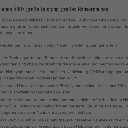
llence 580+ große Leistung, großes Nähvergnügen
 eXcellence-Modell ist für fortgeschrittene Hobbynäherinnen wie für A
einem großen Nähbereich über komfortable Funktionen und ist sehr le
ent umsetzen können.
werden Sie Ihr schönes Hobby Nähen in vollen Zügen genießen!
der Produktqualität und Benutzerfreundlichkeit schenken wir auch de
lösungen sind charakteristisch für die Marke elna und machen sie so ei
um-Hobbynähmaschine mit höchster Nähleistung. Viel Durchgangsraum
 Tragegriff (tragen mit zwei Händen) u.v.m.
shion und Decor edition unserer ELNA Nähmaschine eXcellence 580+ w
en für spezielle Nähaufgaben geliefert.
moderne Computernähmaschine unterstützt dich perfekt bei deinen Nähp
ence 580+ jedes deiner Nähvorhaben meistern. Sie ist für erfahrene 
ängerinnen, die ihr Nähtalent ausbauen möchten.
das wertvolle Jubiläums-Zubehörpaket für kreative Nähideen und ein n
obe. Erlebe, wie viel Freude das kreative Hobbynähen mit der elna eXc