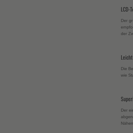
LCD-T
Der gr
empfoh
der Zw
Leicht
Die Be
wie St
Super
Der ei
abgeno
Nähen 