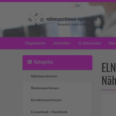
Registrieren
Anmelden
Merkzettel
War
Kategorien
ELN
Näh
Nähmaschinen
Stickmaschinen
Kombimaschinen
Coverlock / Overlock