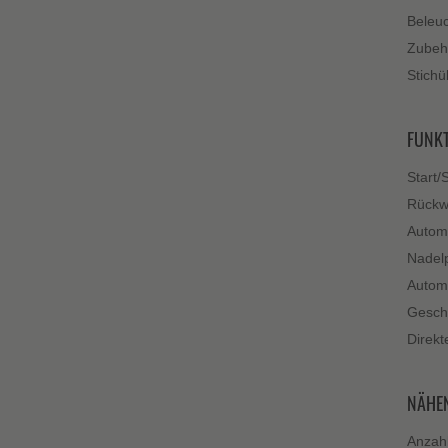
Beleuc
Zubehö
Stichü
FUNK
Start/
Rückw
Automa
Nadelp
Autom
Geschw
Direkt
NÄHE
Anzahl