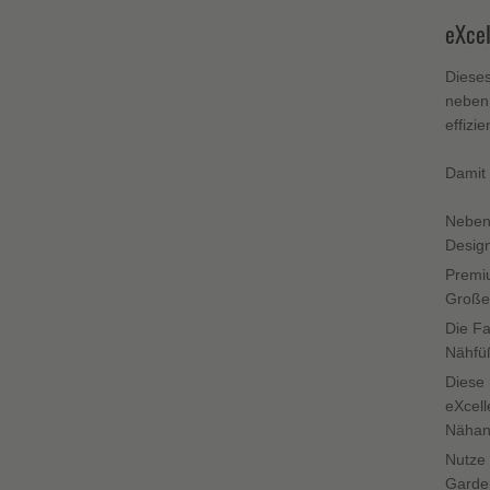
eXce
Dieses
neben 
effizi
Damit 
Neben 
Design
Premi
Großer
Die Fa
Nähfüß
Diese 
eXcell
Nähanf
Nutze 
Garder