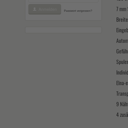
7 mm 
Anmelden
Passwort vergessen?
Breit
Einge
Autom
Gefüh
Spule
Indiv
Elna-e
Trans
9 Näh
4 zus