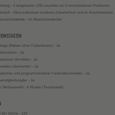
htung - 4 eingebaute LED-Leuchten an 2 verschiedenen Positionen
rfach - Elna-exklusives vorderes Zubehörfach und im Anschiebetisch
bersichtstabelle - Im Maschinendeckel
TIONSTASTEN
Stopp (Nähen ohne Fußanlasser) - Ja
ärtsnähen - Ja
tisches Vernähen - Ja
osition oben/unten - Ja
atischer und programmierbarer Fadenabschneider - Ja
indigkeitsregler - Ja
e Stichauswahl - 4 Muster (Touchpanel)
N
 der Stiche - 120