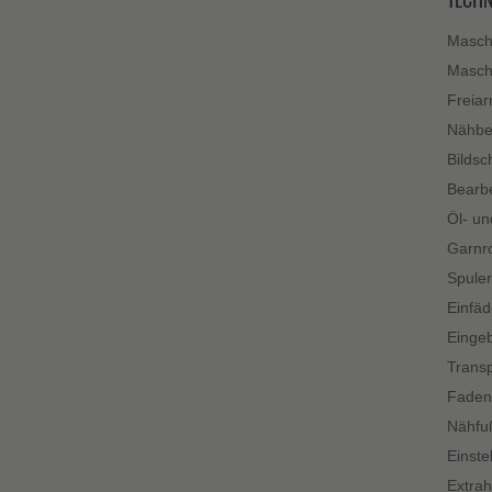
Masch
Maschi
Freiar
Nähbe
Bildsc
Bearbe
Öl- un
Garnro
Spuler
Einfäd
Eingeb
Transp
Faden
Nähfuß
Einste
Extrah