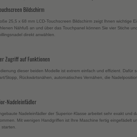
ouchscreen Bildschirm
oße 25,5 x 68 mm LCD-Touchscreen Bildschirm zeigt Ihnen wichtige Ein
lenen Nähfuß an und über das Touchpanel können Sie vier Stiche und
illingsnadel direkt anwählen.
er Zugriff auf Funktionen
dienung dieser beiden Modelle ist extrem einfach und effizient. Dafür 
art/Stopp, Rückwärtsnähen, automatisches Vernähen, die Nadelpositi
ior-Nadeleinfädler
ngebaute Nadeleinfädler der Superior-Klasse arbeitet sehr exakt und
mmen. Mit wenigen Handgriffen ist Ihre Maschine fertig eingefädelt 
starten.