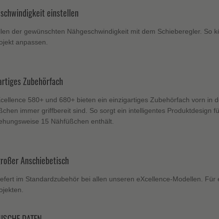
schwindigkeit einstellen
llen der gewünschten Nähgeschwindigkeit mit dem Schieberegler. So kön
ojekt anpassen.
artiges Zubehörfach
cellence 580+ und 680+ bieten ein einzigartiges Zubehörfach vorn in 
chen immer griffbereit sind. So sorgt ein intelligentes Produktdesign 
iehungsweise 15 Nähfüßchen enthält.
großer Anschiebetisch
iefert im Standardzubehör bei allen unseren eXcellence-Modellen. Für 
ojekten.
ISCHE DATEN