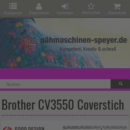
Merkzettel
Kategorien
Registrieren
Anmelden
Warenkorb
Brother CV3550 Coverstich