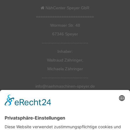
NähCenter Speyer GbR
=========================
Wormser Str. 48
67346 Speyer
--------------------------------
Inhaber:
Waltraud Zähringer,
Michaela Zähringer
--------------------------------
info@naehmaschinen-speyer.de
--------------------------------
Tel.: 06232-6798990
Fax: 06232 679 8991
=========================
Öffnungszeiten: